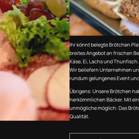
Ihr könnt belegte Brötchen Pla
breites Angebot an frischen B
Käse, Ei, Lachs und Thunfisch.
Wir beliefern Unternehmen und 
rundum gelungenes Event und 
Übrigens: Unsere Brötchen hab
herkömmlichen Bäcker. Mit ein
unmögliche möglich: Das Brötch
Qualität.