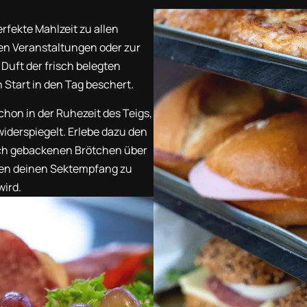
rfekte Mahlzeit zu allen
men Veranstaltungen oder zur
Duft der frisch belegten
 Start in den Tag beschert.
chon in der Ruhezeit des Teigs,
iderspiegelt. Erlebe dazu den
sch gebackenen Brötchen über
chen deinen Sektempfang zu
wird.