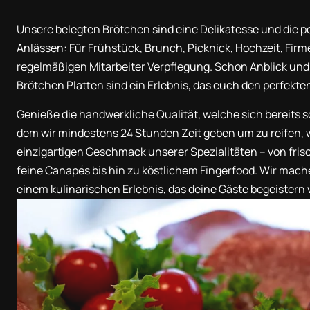
Unsere belegten Brötchen sind eine Delikatesse und die pe
Anlässen: Für Frühstück, Brunch, Picknick, Hochzeit, Fir
regelmäßigen Mitarbeiter Verpflegung. Schon Anblick und 
Brötchen Platten sind ein Erlebnis, das euch den perfekten
Genieße die handwerkliche Qualität, welche sich bereits s
dem wir mindestens 24 Stunden Zeit geben um zu reifen, w
einzigartigen Geschmack unserer Spezialitäten – von fri
feine Canapés bis hin zu köstlichem Fingerfood. Wir ma
einem kulinarischen Erlebnis, das deine Gäste begeistern 